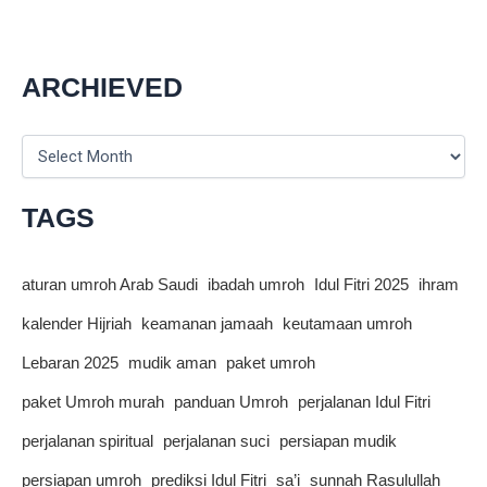
Umroh
2025:
Aturan
Terbaru
ARCHIEVED
dari
Arab
A
Saudi
r
c
h
TAGS
i
v
e
aturan umroh Arab Saudi
ibadah umroh
Idul Fitri 2025
ihram
s
kalender Hijriah
keamanan jamaah
keutamaan umroh
Lebaran 2025
mudik aman
paket umroh
paket Umroh murah
panduan Umroh
perjalanan Idul Fitri
perjalanan spiritual
perjalanan suci
persiapan mudik
persiapan umroh
prediksi Idul Fitri
sa’i
sunnah Rasulullah