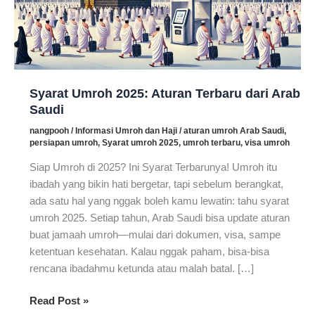
Syarat Umroh 2025: Aturan Terbaru dari Arab
Saudi
nangpooh
/
Informasi Umroh dan Haji
/
aturan umroh Arab Saudi
,
persiapan umroh
,
Syarat umroh 2025
,
umroh terbaru
,
visa umroh
Siap Umroh di 2025? Ini Syarat Terbarunya! Umroh itu
ibadah yang bikin hati bergetar, tapi sebelum berangkat,
ada satu hal yang nggak boleh kamu lewatin: tahu syarat
umroh 2025. Setiap tahun, Arab Saudi bisa update aturan
buat jamaah umroh—mulai dari dokumen, visa, sampe
ketentuan kesehatan. Kalau nggak paham, bisa-bisa
rencana ibadahmu ketunda atau malah batal. […]
Syarat
Read Post »