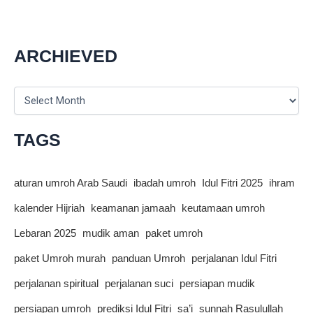
Umroh
2025:
Aturan
Terbaru
ARCHIEVED
dari
Arab
A
Saudi
r
c
h
TAGS
i
v
e
aturan umroh Arab Saudi
ibadah umroh
Idul Fitri 2025
ihram
s
kalender Hijriah
keamanan jamaah
keutamaan umroh
Lebaran 2025
mudik aman
paket umroh
paket Umroh murah
panduan Umroh
perjalanan Idul Fitri
perjalanan spiritual
perjalanan suci
persiapan mudik
persiapan umroh
prediksi Idul Fitri
sa’i
sunnah Rasulullah