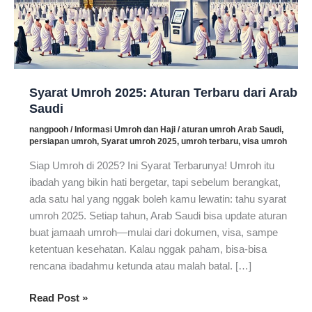
Syarat Umroh 2025: Aturan Terbaru dari Arab
Saudi
nangpooh
/
Informasi Umroh dan Haji
/
aturan umroh Arab Saudi
,
persiapan umroh
,
Syarat umroh 2025
,
umroh terbaru
,
visa umroh
Siap Umroh di 2025? Ini Syarat Terbarunya! Umroh itu
ibadah yang bikin hati bergetar, tapi sebelum berangkat,
ada satu hal yang nggak boleh kamu lewatin: tahu syarat
umroh 2025. Setiap tahun, Arab Saudi bisa update aturan
buat jamaah umroh—mulai dari dokumen, visa, sampe
ketentuan kesehatan. Kalau nggak paham, bisa-bisa
rencana ibadahmu ketunda atau malah batal. […]
Syarat
Read Post »