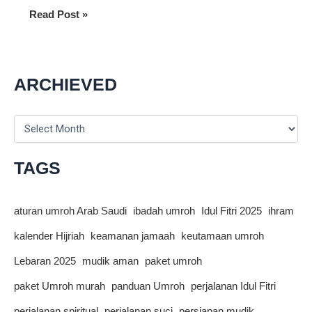
8
Read Post »
Tips
Berhemat
Saat
Umroh
ARCHIEVED
dari
UmrohExpress.com
A
yang
r
Wajib
c
h
Anda
TAGS
i
Coba
v
e
aturan umroh Arab Saudi
ibadah umroh
Idul Fitri 2025
ihram
s
kalender Hijriah
keamanan jamaah
keutamaan umroh
Lebaran 2025
mudik aman
paket umroh
paket Umroh murah
panduan Umroh
perjalanan Idul Fitri
perjalanan spiritual
perjalanan suci
persiapan mudik