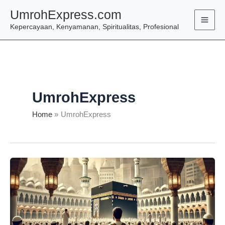
Skip
UmrohExpress.com
to
Kepercayaan, Kenyamanan, Spiritualitas, Profesional
content
UmrohExpress
Home
UmrohExpress