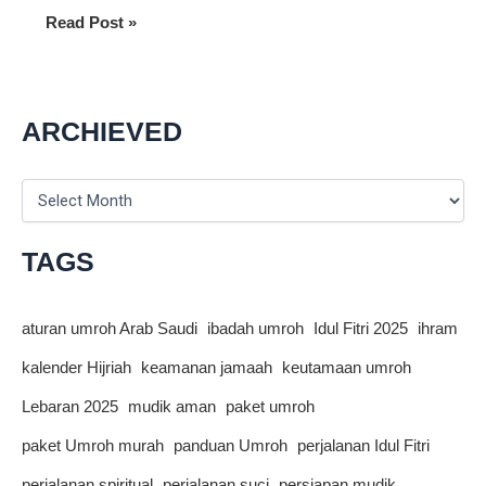
Tips
Read Post »
Persiapan
Umroh
untuk
Pemula
ARCHIEVED
agar
Ibadah
A
Lancar
r
dan
c
h
Nyaman
TAGS
i
v
e
aturan umroh Arab Saudi
ibadah umroh
Idul Fitri 2025
ihram
s
kalender Hijriah
keamanan jamaah
keutamaan umroh
Lebaran 2025
mudik aman
paket umroh
paket Umroh murah
panduan Umroh
perjalanan Idul Fitri
perjalanan spiritual
perjalanan suci
persiapan mudik