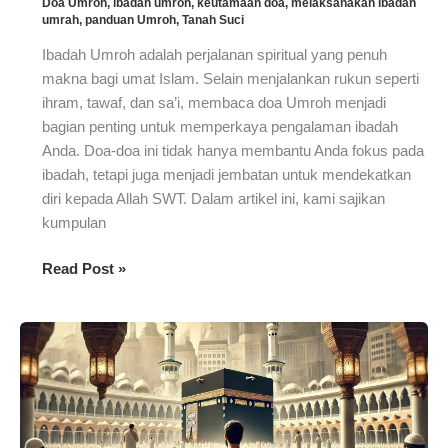
Doa Umroh
,
ibadah umroh
,
keutamaan doa
,
melaksanakan ibadah
umrah
,
panduan Umroh
,
Tanah Suci
Ibadah Umroh adalah perjalanan spiritual yang penuh
makna bagi umat Islam. Selain menjalankan rukun seperti
ihram, tawaf, dan sa’i, membaca doa Umroh menjadi
bagian penting untuk memperkaya pengalaman ibadah
Anda. Doa-doa ini tidak hanya membantu Anda fokus pada
ibadah, tetapi juga menjadi jembatan untuk mendekatkan
diri kepada Allah SWT. Dalam artikel ini, kami sajikan
kumpulan
Kumpulan
Read Post »
Doa
Umroh
Lengkap
yang
Bisa
Dibaca
Selama