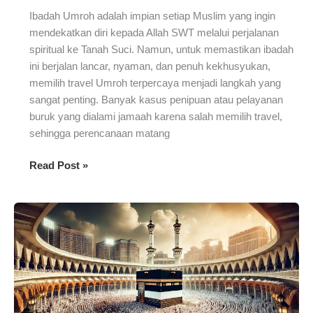
Ibadah Umroh adalah impian setiap Muslim yang ingin
mendekatkan diri kepada Allah SWT melalui perjalanan
spiritual ke Tanah Suci. Namun, untuk memastikan ibadah
ini berjalan lancar, nyaman, dan penuh kekhusyukan,
memilih travel Umroh terpercaya menjadi langkah yang
sangat penting. Banyak kasus penipuan atau pelayanan
buruk yang dialami jamaah karena salah memilih travel,
sehingga perencanaan matang
Mengapa
Read Post »
Penting
Memilih
Travel
Umroh
Terpercaya?
Ini
Alasannya!