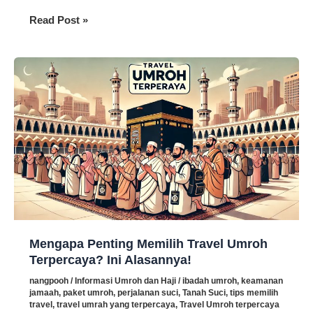
8
Read Post »
Tips
Berhemat
Saat
Umroh
dari
UmrohExpress.com
yang
Wajib
Anda
Coba
Mengapa Penting Memilih Travel Umroh
Terpercaya? Ini Alasannya!
nangpooh
/
Informasi Umroh dan Haji
/
ibadah umroh
,
keamanan
jamaah
,
paket umroh
,
perjalanan suci
,
Tanah Suci
,
tips memilih
travel
,
travel umrah yang terpercaya
,
Travel Umroh terpercaya