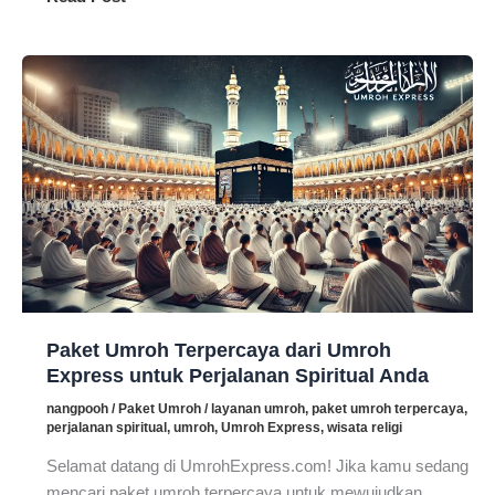
Lengkap
Tata
Cara
Umroh
Sesuai
Sunnah
Rasulullah
SAW
Paket Umroh Terpercaya dari Umroh
Express untuk Perjalanan Spiritual Anda
nangpooh
/
Paket Umroh
/
layanan umroh
,
paket umroh terpercaya
,
perjalanan spiritual
,
umroh
,
Umroh Express
,
wisata religi
Selamat datang di UmrohExpress.com! Jika kamu sedang
mencari paket umroh terpercaya untuk mewujudkan