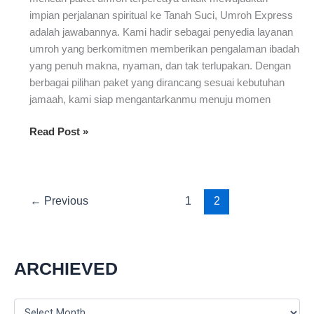
impian perjalanan spiritual ke Tanah Suci, Umroh Express
adalah jawabannya. Kami hadir sebagai penyedia layanan
umroh yang berkomitmen memberikan pengalaman ibadah
yang penuh makna, nyaman, dan tak terlupakan. Dengan
berbagai pilihan paket yang dirancang sesuai kebutuhan
jamaah, kami siap mengantarkanmu menuju momen
Paket
Read Post »
Umroh
Terpercaya
dari
Umroh
←
Previous
1
2
Express
untuk
Perjalanan
ARCHIEVED
Spiritual
Anda
A