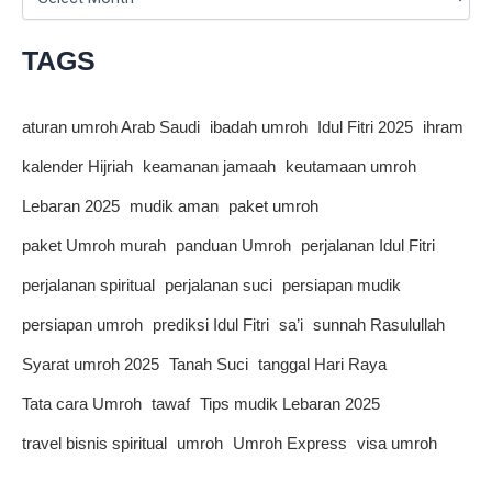
r
c
h
TAGS
i
v
e
aturan umroh Arab Saudi
ibadah umroh
Idul Fitri 2025
ihram
s
kalender Hijriah
keamanan jamaah
keutamaan umroh
Lebaran 2025
mudik aman
paket umroh
paket Umroh murah
panduan Umroh
perjalanan Idul Fitri
perjalanan spiritual
perjalanan suci
persiapan mudik
persiapan umroh
prediksi Idul Fitri
sa’i
sunnah Rasulullah
Syarat umroh 2025
Tanah Suci
tanggal Hari Raya
Tata cara Umroh
tawaf
Tips mudik Lebaran 2025
travel bisnis spiritual
umroh
Umroh Express
visa umroh