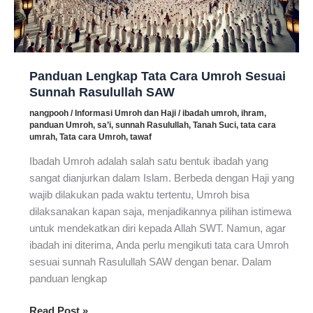
Panduan Lengkap Tata Cara Umroh Sesuai
Sunnah Rasulullah SAW
nangpooh
/
Informasi Umroh dan Haji
/
ibadah umroh
,
ihram
,
panduan Umroh
,
sa’i
,
sunnah Rasulullah
,
Tanah Suci
,
tata cara
umrah
,
Tata cara Umroh
,
tawaf
Ibadah Umroh adalah salah satu bentuk ibadah yang
sangat dianjurkan dalam Islam. Berbeda dengan Haji yang
wajib dilakukan pada waktu tertentu, Umroh bisa
dilaksanakan kapan saja, menjadikannya pilihan istimewa
untuk mendekatkan diri kepada Allah SWT. Namun, agar
ibadah ini diterima, Anda perlu mengikuti tata cara Umroh
sesuai sunnah Rasulullah SAW dengan benar. Dalam
panduan lengkap
Panduan
Read Post »