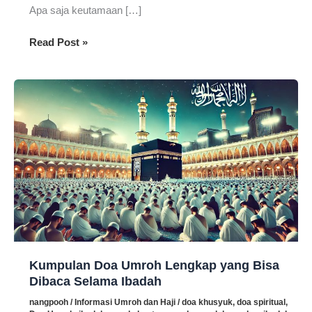
Apa saja keutamaan […]
Keutamaan
Read Post »
Umroh:
Rahasia
Tiket
Langsung
Menuju
Surga
yang
Harus
Anda
Tahu
Kumpulan Doa Umroh Lengkap yang Bisa
Dibaca Selama Ibadah
nangpooh
/
Informasi Umroh dan Haji
/
doa khusyuk
,
doa spiritual
,